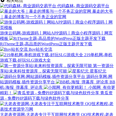
相关站点
代码森林- 商业源码交易平台
暴走的大爷
｜暴走的博客与一个不务正业的官网
游侠云码网-游戏源码丨网站APP源码丨商业小程序源码丨网页
模板
RiTheme主题-高品质的WordPress正版主题开发下载
Boy站长交流
219单机网-单机
游戏下载-好玩SLG游戏大全
第一资源分
享站|未来科技资源库，探索无限可能
星客纪元
源码分享网-网
站源码模板,插件资源分享平台
BB
机-海报_弹幕库_评论库
小闻网_有你更
精彩！
青瓜资
源 - 免费PHP源码下载与绿色软件分享
大老表资源网-大老表专注于互联网技术教学 QQ技术教程-老表