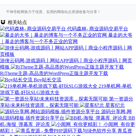
千神导航网致力于优质、实用的网络站点资源收集与分享！
相关站点
代码森林- 商业源码交易平台
暴走的大爷
｜暴走的博客与一个不务正业的官网
游侠云码网-游戏源码丨网站APP源码丨商业小程序源码丨网页
模板
RiTheme主题-高品质的WordPress正版主题开发下载
Boy站长交流
219单机网-单机
游戏下载-好玩SLG游戏大全
第一资源分
享站|未来科技资源库，探索无限可能
星客纪元
源码分享网-网
站源码模板,插件资源分享平台
BB
机-海报_弹幕库_评论库
小闻网_有你更
精彩！
青瓜资