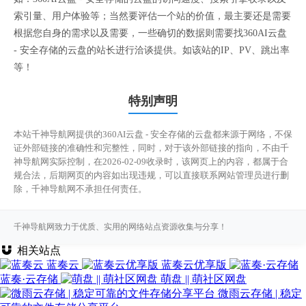
索引量、用户体验等；当然要评估一个站的价值，最主要还是需要
根据您自身的需求以及需要，一些确切的数据则需要找360AI云盘
- 安全存储的云盘的站长进行洽谈提供。如该站的IP、PV、跳出率
等！
特别声明
本站千神导航网提供的360AI云盘 - 安全存储的云盘都来源于网络，不保
证外部链接的准确性和完整性，同时，对于该外部链接的指向，不由千
神导航网实际控制，在2026-02-09收录时，该网页上的内容，都属于合
规合法，后期网页的内容如出现违规，可以直接联系网站管理员进行删
除，千神导航网不承担任何责任。
千神导航网致力于优质、实用的网络站点资源收集与分享！
相关站点
蓝奏云
蓝奏云优享版
蓝奏·云存储
萌盘 || 萌社区网盘
微雨云存储 | 稳定