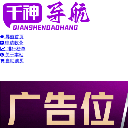
导航首页
申请收录
排行榜单
关于本站
自助购买