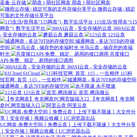
蓝奏·云存储
萌盘 || 萌社区网盘
微雨云存储 | 稳定
可靠的文件存储分享平台
115生活(曾用名“115
网盘”)_数字生活平台
360AI云盘
- 安全存储的云盘
蘑菇云盘
123云盘
城通网盘 - 多达70TB的存储
空间
光鸟云盘 - 储存您的幸福
时光
共度接口
API-免费、稳定、易用的接口调用
360AI云盘 - 安全存储的云盘
61Cloud
115科
技官网_首页_115，一生相伴
城通网盘 - 多达70TB的存储空间
永不限速
123云盘
首页-腾讯微云
【夸克网盘】夸克网
盘PC网页版端入口
阿里云盘
UC网盘-免费大空间丨免费云盘丨上传下载不限速丨大文件分享
丨安全存储丨视频云收藏丨UC浏览器出品