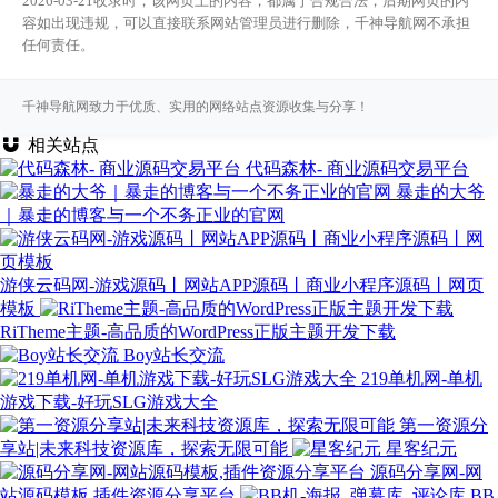
2026-03-21收录时，该网页上的内容，都属于合规合法，后期网页的内
容如出现违规，可以直接联系网站管理员进行删除，千神导航网不承担
任何责任。
千神导航网致力于优质、实用的网络站点资源收集与分享！
相关站点
代码森林- 商业源码交易平台
暴走的大爷
｜暴走的博客与一个不务正业的官网
游侠云码网-游戏源码丨网站APP源码丨商业小程序源码丨网页
模板
RiTheme主题-高品质的WordPress正版主题开发下载
Boy站长交流
219单机网-单机
游戏下载-好玩SLG游戏大全
第一资源分
享站|未来科技资源库，探索无限可能
星客纪元
源码分享网-网
站源码模板,插件资源分享平台
BB