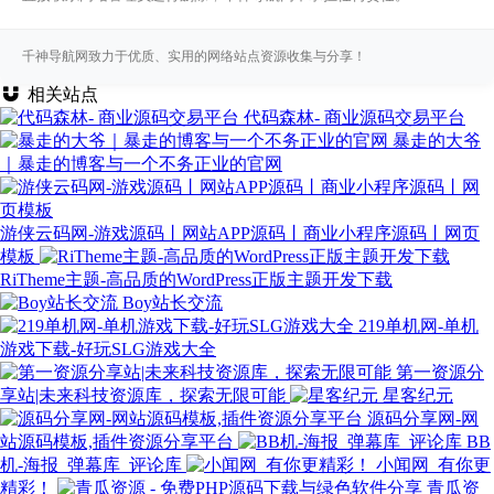
千神导航网致力于优质、实用的网络站点资源收集与分享！
相关站点
代码森林- 商业源码交易平台
暴走的大爷
｜暴走的博客与一个不务正业的官网
游侠云码网-游戏源码丨网站APP源码丨商业小程序源码丨网页
模板
RiTheme主题-高品质的WordPress正版主题开发下载
Boy站长交流
219单机网-单机
游戏下载-好玩SLG游戏大全
第一资源分
享站|未来科技资源库，探索无限可能
星客纪元
源码分享网-网
站源码模板,插件资源分享平台
BB
机-海报_弹幕库_评论库
小闻网_有你更
精彩！
青瓜资