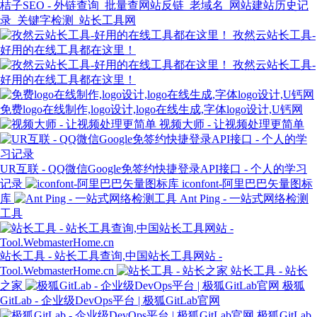
桔子SEO - 外链查询_批量查网站反链_老域名_网站建站历史记
录_关键字检测_站长工具网
孜然云站长工具-
好用的在线工具都在这里！
孜然云站长工具-
好用的在线工具都在这里！
免费logo在线制作,logo设计,logo在线生成,字体logo设计,U钙网
视频大师 - 让视频处理更简单
UR互联 - QQ微信Google免签约快捷登录API接口 - 个人的学习
记录
iconfont-阿里巴巴矢量图标
库
Ant Ping - 一站式网络检测
工具
站长工具 - 站长工具查询,中国站长工具网站 -
Tool.WebmasterHome.cn
站长工具 - 站长
之家
极狐
GitLab - 企业级DevOps平台 | 极狐GitLab官网
极狐GitLab