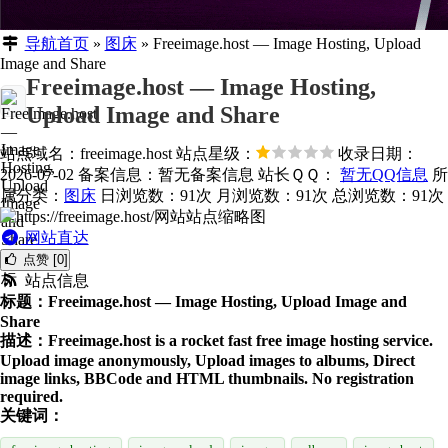
导航首页
»
图床
»
Freeimage.host — Image Hosting, Upload
Image and Share
Freeimage.host — Image Hosting,
Upload Image and Share
站点域名：freeimage.host
站点星级：
收录日期：
2026-07-02
备案信息：
暂无备案信息
站长ＱＱ：
暂无QQ信息
所
属分类：
图床
日浏览数：91次
月浏览数：91次
总浏览数：91次
网站直达
点赞 [0]
站点信息
标题：Freeimage.host — Image Hosting, Upload Image and
Share
描述：Freeimage.host is a rocket fast free image hosting service.
Upload image anonymously, Upload images to albums, Direct
image links, BBCode and HTML thumbnails. No registration
required.
关键词：