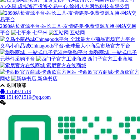
A5交易-虚拟资产投资交易中心-徐州八方网络科技有限公司
2898站长资源平台-站长工具-友情链接-免费资源互换-网站交易
平台
七平米
互站网
义乌小商品城Chinagoods平台-全球最大小商品市场官方平台
华强商城- 一站式电子
元器件采购平台
西门子官方工业商城
索尼官方在线商城
卡西欧官方商城-卡西欧官方
网站
新华书店
返回顶部
1514971519
1514971519@qq.com