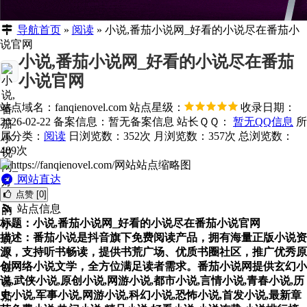
导航首页
»
阅读
»
小说,番茄小说网_好看的小说尽在番茄小
说官网
小说,番茄小说网_好看的小说尽在番茄
小说官网
站点域名：fanqienovel.com
站点星级：
收录日期：
2026-02-22
备案信息：
暂无备案信息
站长ＱＱ：
暂无QQ信息
所
属分类：
阅读
日浏览数：352次
月浏览数：357次
总浏览数：
409次
网站直达
点赞 [0]
站点信息
标题：小说,番茄小说网_好看的小说尽在番茄小说官网
描述：番茄小说是抖音旗下免费阅读产品，拥有海量正版小说资
源，支持听书畅读，提供书荒广场、优质书圈社区，推广优秀原
创网络小说文学，全方位满足读者需求。番茄小说网提供玄幻小
说,武侠小说,原创小说,网游小说,都市小说,言情小说,青春小说,历
史小说,军事小说,网游小说,科幻小说,恐怖小说,首发小说,最新章