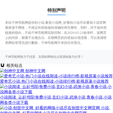
特别声明
本站千神导航网提供的小说,番茄小说网_好看的小说尽在番茄小说官网
都来源于网络，不保证外部链接的准确性和完整性，同时，对于该外部
链接的指向，不由千神导航网实际控制，在2026-02-22收录时，该网页
上的内容，都属于合规合法，后期网页的内容如出现违规，可以直接联
系网站管理员进行删除，千神导航网不承担任何责任。
千神导航网致力于优质、实用的网络站点资源收集与分享！
相关站点
创神中文网
爱奇艺小说-热门小说在线阅读-小说排行榜-影视原著小说推荐
小说阅读_云起书院|免费小说,玄幻小说,武侠小说,青春小说,小说
网各类小说下载
小说,