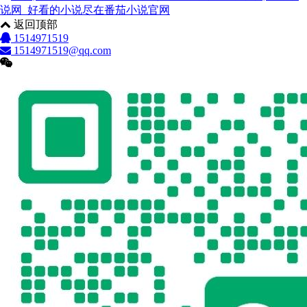
说网_好看的小说尽在番茄小说官网
返回顶部
1514971519
1514971519@qq.com