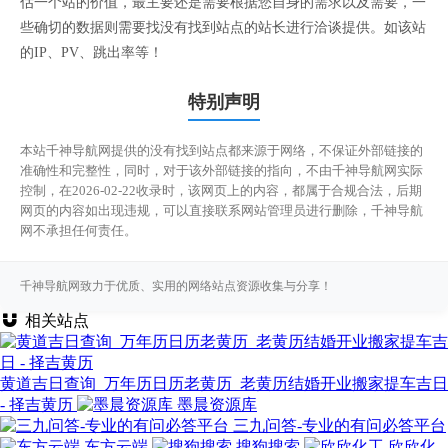
估一个站的价值，最主要还是需要根据您自身的需求以及需要，一
些确切的数据则需要找没有找到站点的站长进行洽谈提供。如该站
的IP、PV、跳出率等！
特别声明
本站千神导航网提供的没有找到站点都来源于网络，不保证外部链接的
准确性和完整性，同时，对于该外部链接的指向，不由千神导航网实际
控制，在2026-02-22收录时，该网页上的内容，都属于合规合法，后期
网页的内容如出现违规，可以直接联系网站管理员进行删除，千神导航
网不承担任何责任。
千神导航网致力于优质、实用的网络站点资源收集与分享！
相关站点
黄道吉日查询_万年历日历老黄历_老黄历结婚开业搬家提车吉日
- 择吉黄历
墨晨资源库
三九问答-专业的有问必答平台
东方云端
搜狗搜索
欣欣化