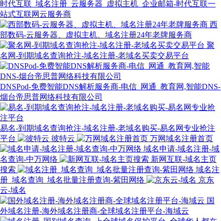
时代互联_域名注册_云服务器_虚拟主机_企业邮箱-时代互联一
站式互联网云服务商
西
部数码-云服务器、虚拟主机、域名注册24年老牌服务商
聚
名网-到期域名查询抢注-域名注册-老域名买卖交易平台
DNSPod-免费智能DNS解析服务商-电信_网通_教育网,智能DNS-
烟台帝思普网络科技有限公司
易名-到期域名查询抢注-域名注册-老域名购买-易名网专业抢注
平台
彼特云
万网域名注册首页
域名申请-域名注册-域
名查询-中万网络
新网互联-域名主页
搜索
域名注
册_域名查询_域名批量注册查询-紫田网络
京东
云-域名
国
外域名注册-海外域名注册商-全球域名注册平台-海域云