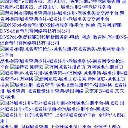
西
部数码-云服务器、虚拟主机、域名注册24年老牌服务商
聚
名网-到期域名查询抢注-域名注册-老域名买卖交易平台
DNSPod-免费智能DNS解析服务商-电信_网通_教育网,智能DNS-
烟台帝思普网络科技有限公司
易名-到期域名查询抢注-域名注册-老域名购买-易名网专业抢注
平台
彼特云
万网域名注册首页
域名申请-域名注册-域
名查询-中万网络
新网互联-域名主页
搜索
域名注
册_域名查询_域名批量注册查询-紫田网络
京东
云-域名
国
外域名注册-海外域名注册商-全球域名注册平台-海域云
域名注册_国别域名查询_上全球域名保护平台_全球华人都在