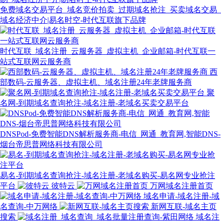
免费域名交易平台_域名竞价拍卖_过期域名抢注_买卖域名交易_
域名经济中介|易名时空-时代互联旗下品牌
时代互联_域名注册_云服务器_虚拟主机_企业邮箱-时代互联一
站式互联网云服务商
西
部数码-云服务器、虚拟主机、域名注册24年老牌服务商
聚
名网-到期域名查询抢注-域名注册-老域名买卖交易平台
DNSPod-免费智能DNS解析服务商-电信_网通_教育网,智能DNS-
烟台帝思普网络科技有限公司
易名-到期域名查询抢注-域名注册-老域名购买-易名网专业抢注
平台
彼特云
万网域名注册首页
域名申请-域名注册-域
名查询-中万网络
新网互联-域名主页
搜索
域名注