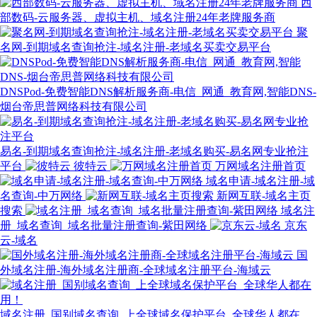
西
部数码-云服务器、虚拟主机、域名注册24年老牌服务商
聚
名网-到期域名查询抢注-域名注册-老域名买卖交易平台
DNSPod-免费智能DNS解析服务商-电信_网通_教育网,智能DNS-
烟台帝思普网络科技有限公司
易名-到期域名查询抢注-域名注册-老域名购买-易名网专业抢注
平台
彼特云
万网域名注册首页
域名申请-域名注册-域
名查询-中万网络
新网互联-域名主页
搜索
域名注
册_域名查询_域名批量注册查询-紫田网络
京东
云-域名
国
外域名注册-海外域名注册商-全球域名注册平台-海域云
域名注册_国别域名查询_上全球域名保护平台_全球华人都在