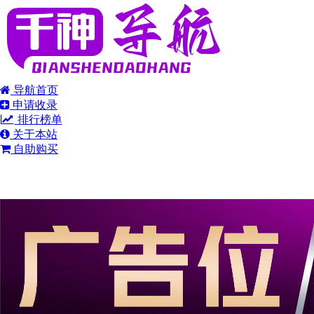
导航首页
申请收录
排行榜单
关于本站
自助购买