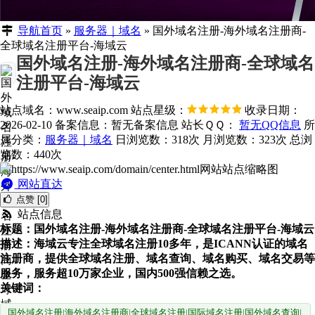
导航首页
»
服务器｜域名
»
国外域名注册-海外域名注册商-
全球域名注册平台-海域云
国外域名注册-海外域名注册商-全球域名
注册平台-海域云
站点域名：www.seaip.com
站点星级：
收录日期：
2026-02-10
备案信息：
暂无备案信息
站长ＱＱ：
暂无QQ信息
所
属分类：
服务器｜域名
日浏览数：318次
月浏览数：323次
总浏
览数：440次
网站直达
点赞 [0]
站点信息
标题：国外域名注册-海外域名注册商-全球域名注册平台-海域云
描述：海域云专注全球域名注册10多年，是ICANN认证的域名
注册商，提供全球域名注册、域名查询、域名购买、域名交易等
服务，服务超10万家企业，国内500强信赖之选。
关键词：
国外域名注册|海外域名注册商|全球域名注册|国际域名注册|国外域名查询|