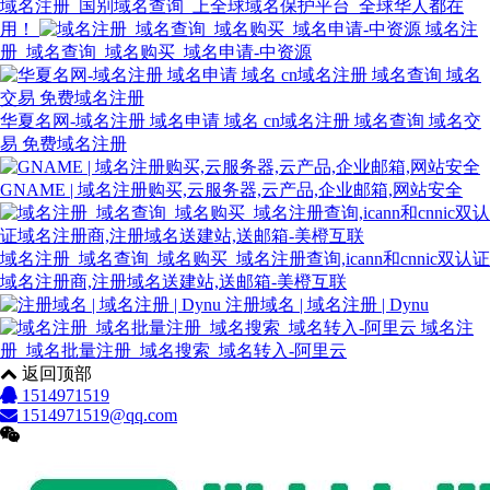
域名注册_国别域名查询_上全球域名保护平台_全球华人都在
用！
域名注
册_域名查询_域名购买_域名申请-中资源
华夏名网-域名注册 域名申请 域名 cn域名注册 域名查询 域名交
易 免费域名注册
GNAME | 域名注册购买,云服务器,云产品,企业邮箱,网站安全
域名注册_域名查询_域名购买_域名注册查询,icann和cnnic双认证
域名注册商,注册域名送建站,送邮箱-美橙互联
注册域名 | 域名注册 | Dynu
域名注
册_域名批量注册_域名搜索_域名转入-阿里云
返回顶部
1514971519
1514971519@qq.com