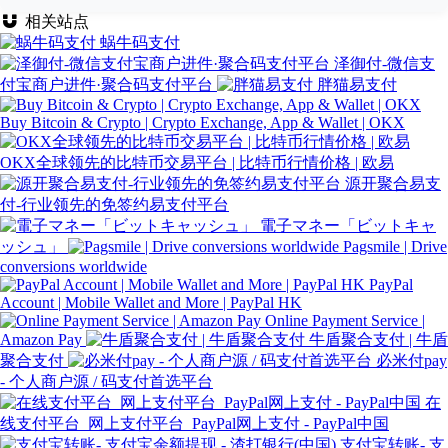
相关站点
蜗牛码支付
泽御付-微信支
付宝商户进件·聚合码支付平台
胖猫易支付
Buy Bitcoin & Crypto | Crypto Exchange, App & Wallet | OKX
OKX全球领先的比特币交易平台 | 比特币行情价格 | 欧易
源开聚合易支
付-行业领先的免签约易支付平台
電子マネー「ビットキャ
ッシュ」
Pagsmile | Drive
conversions worldwide
PayPal
Account | Mobile Wallet and More | PayPal HK
Online Payment Service |
Amazon Pay
牛盾聚合支付 | 牛盾
聚合支付
必米付pay
- 个人商户源 / 码支付首选平台
在
线支付平台_网上支付平台_PayPal网上支付 - PayPal中国
支付宝转账- 支