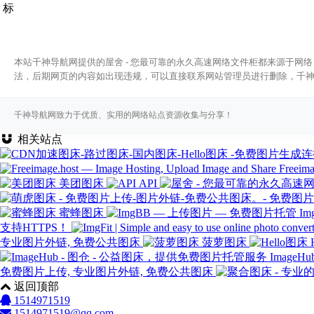
本站千神导航网提供的屋舍 - 您最可靠的永久高速网络文件柜都来源于网络
法，后期网页的内容如出现违规，可以直接联系网站管理员进行删除，千
千神导航网致力于优质、实用的网络站点资源收集与分享！
相关站点
Freeima
美团图床
API
蜜蜂图床
I
支持HTTPS！
专业图片外链, 免费公共图床
菠萝图床
Image
免费图片上传, 专业图片外链, 免费公共图床
返回顶部
1514971519
1514971519@qq.com